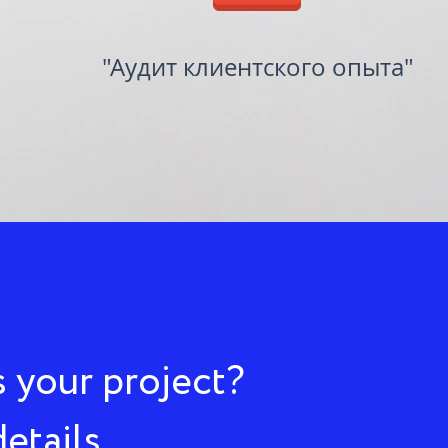
"Аудит клиентского опыта"
 your project?
etails