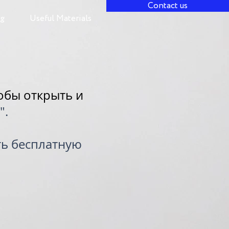
Contact us
og
Useful Materials
обы открыть и
".
ть бесплатную